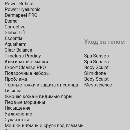
Power Retinol
Power Hyaluronic
Dermapeel PRO
Eternal
Corrective
Global Lift
Essential
Уход за телом
Aquatherm
Clear Balance
Timeless Prodigy
Spa Senses
Альгинатные маски
Spa Senses
Expert Cleanse PRO
Body Sculpt
Подарочные наборы
Slim drone
Проблема
Body Sculpt
Черные точки и защита от солнца
Mesoscience
Гигиена
Жирная кожа и видимые поры
Первые морщины
Насыщение
Увлажнение
Сухая кожа
Мешки и темные круги под глазами