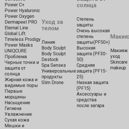
солнца
Power C+
Power Hyaluronic
Power Oxygen
Степень
Уход за
Dermapeel PRO
защиты
телом
Eternal Line
Очень высокая
Global Lift
Макия
степень
Timeless Prodigy
Линия
защиты(PF50+)
Power Masks
Body Sculpt
Высокая
Макияж 
UNIQCURE
Body Sculpt
защита (PF30-
уход
Проблема
Destock
50)
Skincare
Черные точки и
Spa Senses
Средняя
makeup
защита от
Универсальные
защита (PF15-
солнца
продукты
25)
Жирная кожа и
Slim Drone
Низкая защита
видимые поры
(PF15)
Первые
Аксессуары и
морщины
средства
Насыщение
после загара
Гигиена
Увлажнение
Сухая кожа
Мешки и