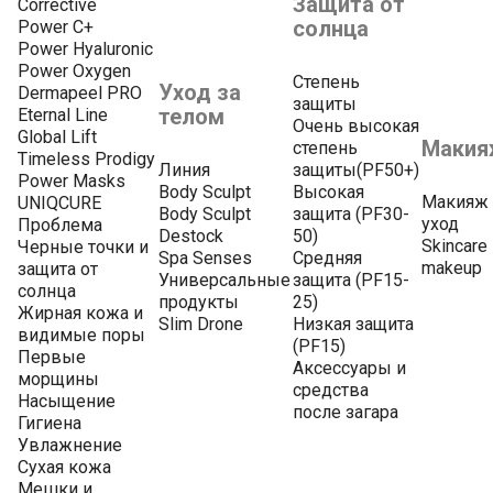
Защита от
Corrective
солнца
Power C+
Power Hyaluronic
Power Oxygen
Степень
Уход за
Dermapeel PRO
защиты
телом
Eternal Line
Очень высокая
Global Lift
Макия
степень
Timeless Prodigy
Линия
защиты(PF50+)
Power Masks
Body Sculpt
Высокая
Макияж 
UNIQCURE
Body Sculpt
защита (PF30-
уход
Проблема
Destock
50)
Skincare
Черные точки и
Spa Senses
Средняя
makeup
защита от
Универсальные
защита (PF15-
солнца
продукты
25)
Жирная кожа и
Slim Drone
Низкая защита
видимые поры
(PF15)
Первые
Аксессуары и
морщины
средства
Насыщение
после загара
Гигиена
Увлажнение
Сухая кожа
Мешки и