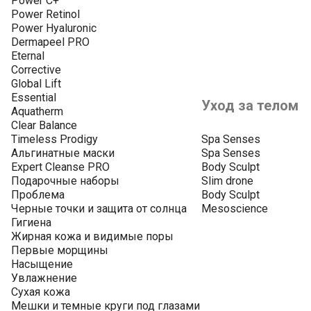
Power C+
Power Retinol
Power Hyaluronic
Dermapeel PRO
Eternal
Corrective
Global Lift
Essential
Уход за телом
Aquatherm
Clear Balance
Timeless Prodigy
Spa Senses
Альгинатные маски
Spa Senses
Expert Cleanse PRO
Body Sculpt
Подарочные наборы
Slim drone
Проблема
Body Sculpt
Черные точки и защита от солнца
Mesoscience
Гигиена
Жирная кожа и видимые поры
Первые морщины
Насыщение
Увлажнение
Сухая кожа
Мешки и темные круги под глазами