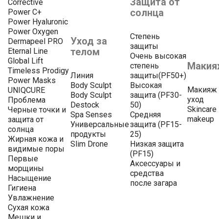
Защита от
Corrective
солнца
Power C+
Power Hyaluronic
Power Oxygen
Степень
Уход за
Dermapeel PRO
защиты
телом
Eternal Line
Очень высокая
Global Lift
Макия
степень
Timeless Prodigy
Линия
защиты(PF50+)
Power Masks
Body Sculpt
Высокая
Макияж 
UNIQCURE
Body Sculpt
защита (PF30-
уход
Проблема
Destock
50)
Skincare
Черные точки и
Spa Senses
Средняя
makeup
защита от
Универсальные
защита (PF15-
солнца
продукты
25)
Жирная кожа и
Slim Drone
Низкая защита
видимые поры
(PF15)
Первые
Аксессуары и
морщины
средства
Насыщение
после загара
Гигиена
Увлажнение
Сухая кожа
Мешки и