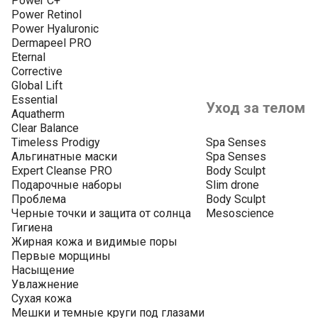
Power C+
Power Retinol
Power Hyaluronic
Dermapeel PRO
Eternal
Corrective
Global Lift
Essential
Уход за телом
Aquatherm
Clear Balance
Timeless Prodigy
Spa Senses
Альгинатные маски
Spa Senses
Expert Cleanse PRO
Body Sculpt
Подарочные наборы
Slim drone
Проблема
Body Sculpt
Черные точки и защита от солнца
Mesoscience
Гигиена
Жирная кожа и видимые поры
Первые морщины
Насыщение
Увлажнение
Сухая кожа
Мешки и темные круги под глазами