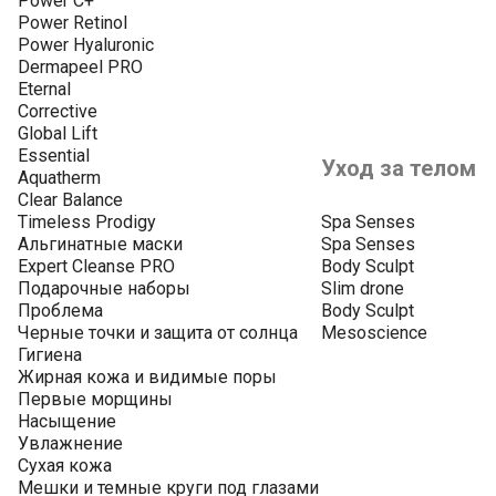
Power C+
Power Retinol
Power Hyaluronic
Dermapeel PRO
Eternal
Corrective
Global Lift
Essential
Уход за телом
Aquatherm
Clear Balance
Timeless Prodigy
Spa Senses
Альгинатные маски
Spa Senses
Expert Cleanse PRO
Body Sculpt
Подарочные наборы
Slim drone
Проблема
Body Sculpt
Черные точки и защита от солнца
Mesoscience
Гигиена
Жирная кожа и видимые поры
Первые морщины
Насыщение
Увлажнение
Сухая кожа
Мешки и темные круги под глазами