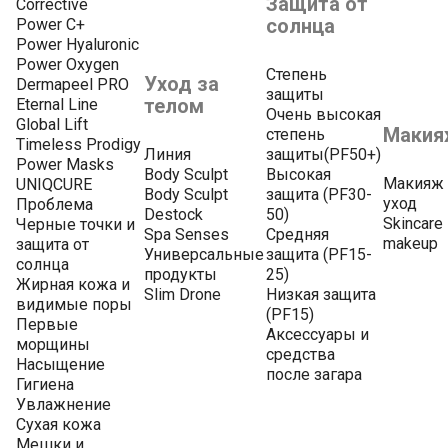
Защита от
Corrective
солнца
Power C+
Power Hyaluronic
Power Oxygen
Степень
Уход за
Dermapeel PRO
защиты
телом
Eternal Line
Очень высокая
Global Lift
Макия
степень
Timeless Prodigy
Линия
защиты(PF50+)
Power Masks
Body Sculpt
Высокая
Макияж 
UNIQCURE
Body Sculpt
защита (PF30-
уход
Проблема
Destock
50)
Skincare
Черные точки и
Spa Senses
Средняя
makeup
защита от
Универсальные
защита (PF15-
солнца
продукты
25)
Жирная кожа и
Slim Drone
Низкая защита
видимые поры
(PF15)
Первые
Аксессуары и
морщины
средства
Насыщение
после загара
Гигиена
Увлажнение
Сухая кожа
Мешки и