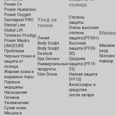
солнца
Power C+
Power Hyaluronic
Power Oxygen
Степень
Уход за
Dermapeel PRO
защиты
телом
Eternal Line
Очень высокая
Global Lift
Макия
степень
Timeless Prodigy
Линия
защиты(PF50+)
Power Masks
Body Sculpt
Высокая
Макияж 
UNIQCURE
Body Sculpt
защита (PF30-
уход
Проблема
Destock
50)
Skincare
Черные точки и
Spa Senses
Средняя
makeup
защита от
Универсальные
защита (PF15-
солнца
продукты
25)
Жирная кожа и
Slim Drone
Низкая защита
видимые поры
(PF15)
Первые
Аксессуары и
морщины
средства
Насыщение
после загара
Гигиена
Увлажнение
Сухая кожа
Мешки и