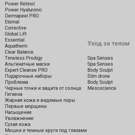
Power Retinol
Power Hyaluronic
Dermapeel PRO
Eternal
Corrective
Global Lift
Essential
Уход за телом
Aquatherm
Clear Balance
Timeless Prodigy
Spa Senses
Альгинатные маски
Spa Senses
Expert Cleanse PRO
Body Sculpt
Подарочные наборы
Slim drone
Проблема
Body Sculpt
Черные точки и защита от солнца
Mesoscience
Гигиена
Жирная кожа и видимые поры
Первые морщины
Насыщение
Увлажнение
Сухая кожа
Мешки и темные круги под глазами