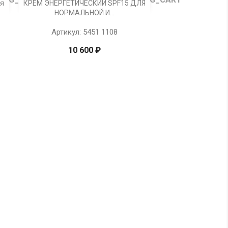

Просмотр
ия
КРЕМ ЭНЕРГЕТИЧЕСКИЙ SPF15 ДЛЯ
НОРМАЛЬНОЙ И...
Артикул: 5451 1108
10 600 ₽