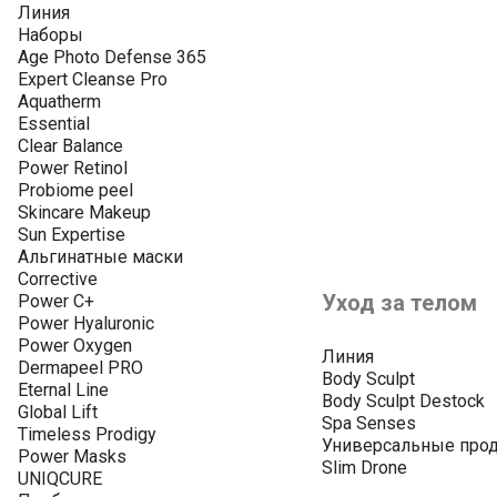
Линия
Наборы
Age Photo Defense 365
Expert Cleanse Pro
Aquatherm
Essential
Clear Balance
Power Retinol
Probiome peel
Skincare Makeup
Sun Expertise
Альгинатные маски
Corrective
Уход за телом
Power C+
Power Hyaluronic
Power Oxygen
Линия
Dermapeel PRO
Body Sculpt
Eternal Line
Body Sculpt Destock
Global Lift
Spa Senses
Timeless Prodigy
Универсальные про
Power Masks
Slim Drone
UNIQCURE