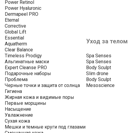
Power Retinol
Power Hyaluronic
Dermapeel PRO
Eternal
Corrective
Global Lift
Essential
Уход за телом
Aquatherm
Clear Balance
Timeless Prodigy
Spa Senses
Альгинатные маски
Spa Senses
Expert Cleanse PRO
Body Sculpt
Подарочные наборы
Slim drone
Проблема
Body Sculpt
Черные точки и защита от солнца
Mesoscience
Гигиена
Жирная кожа и видимые поры
Первые морщины
Насыщение
Увлажнение
Сухая кожа
Мешки и темные круги под глазами
Смешанная кожа