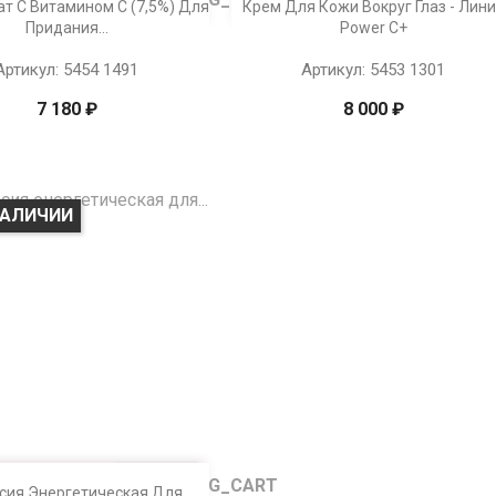

Просмотр
Просмотр
т С Витамином C (7,5%) Для
Крем Для Кожи Вокруг Глаз - Лин
Придания...
Power C+
Артикул: 5454 1491
Артикул: 5453 1301
7 180 ₽
8 000 ₽
НАЛИЧИИ
Просмотр
сия Энергетическая Для