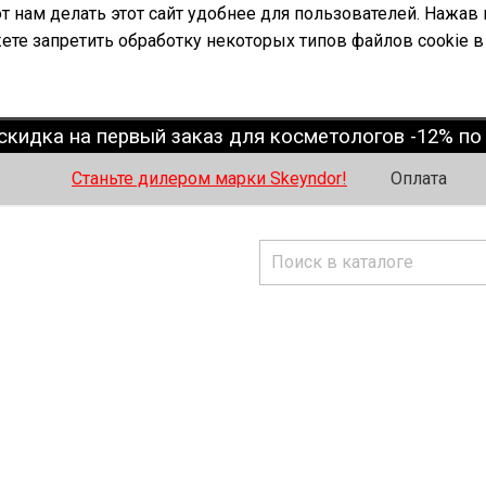
 нам делать этот сайт удобнее для пользователей. Нажав 
ете запретить обработку некоторых типов файлов cookie в
скидка на первый заказ для косметологов -12% п
Станьте дилером марки Skeyndor!
Оплата