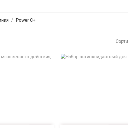
иния
Power C+
Сорти