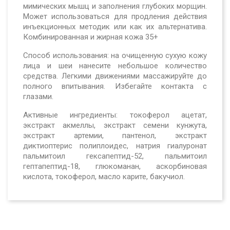
мимических
мышц и заполнения глубоких морщин.
Может использоваться
для продления действия
инъекционных методик или как их альтернатива.
Комбинированная и жирная кожа 35+
Способ использования:
на очищенную сухую кожу
лица и
шеи нанесите небольшое количество
средства. Легкими дви
жениями массажируйте до
полного впитывания. Избегайте контакта с
глазами.
Активные ингредиенты:
токоферол ацетат,
экстракт акмеллы, экстракт семени кунжута,
экстракт артемии, пантенол, экстракт
диктиоптерис полиплоидес, натрия гиалуронат
пальмитоил гексапептид-52, пальмитоил
гептапептид-18, глюкоманан, аскорбиновая
кислота, токоферол, масло карите, бакучиол.