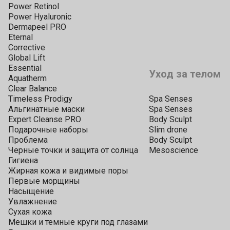
Power Retinol
Power Hyaluronic
Dermapeel PRO
Eternal
Corrective
Global Lift
Essential
Уход за телом
Aquatherm
Clear Balance
Timeless Prodigy
Spa Senses
Альгинатные маски
Spa Senses
Expert Cleanse PRO
Body Sculpt
Подарочные наборы
Slim drone
Проблема
Body Sculpt
Черные точки и защита от солнца
Mesoscience
Гигиена
Жирная кожа и видимые поры
Первые морщины
Насыщение
Увлажнение
Сухая кожа
Мешки и темные круги под глазами