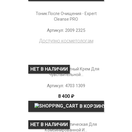
Тоник После Очищения - Expert
Cleanse PRO
Артикул: 2009 2325
Доступно косметологам
НЕТ В НАЛИЧИИ
Термальный Защитный Крем Для
Чувствительной...
Артикул: 4703 1309
8 400 ₽
В КОРЗИНУ
НЕТ В НАЛИЧИИ
Эмульсия Энергетическая Для
Комбинированной И...