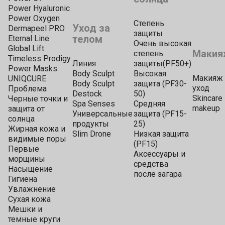
Power Hyaluronic
Power Oxygen
Степень
Уход за
Dermapeel PRO
защиты
телом
Eternal Line
Очень высокая
Global Lift
Макия
степень
Timeless Prodigy
Линия
защиты(PF50+)
Power Masks
Body Sculpt
Высокая
Макияж 
UNIQCURE
Body Sculpt
защита (PF30-
уход
Проблема
Destock
50)
Skincare
Черные точки и
Spa Senses
Средняя
makeup
защита от
Универсальные
защита (PF15-
солнца
продукты
25)
Жирная кожа и
Slim Drone
Низкая защита
видимые поры
(PF15)
Первые
Аксессуары и
морщины
средства
Насыщение
после загара
Гигиена
Увлажнение
Сухая кожа
Мешки и
темные круги