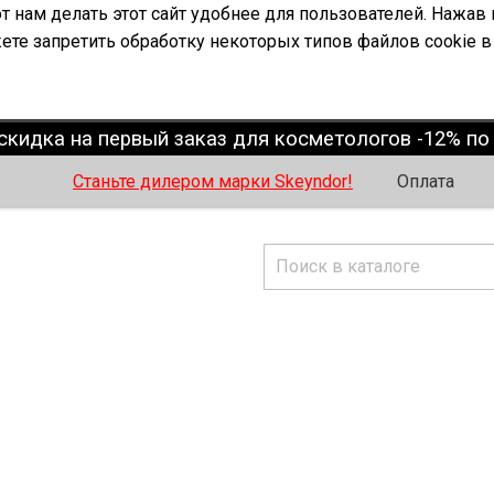
 нам делать этот сайт удобнее для пользователей. Нажав 
ете запретить обработку некоторых типов файлов cookie в
скидка на первый заказ для косметологов -12% п
Станьте дилером марки Skeyndor!
Оплата