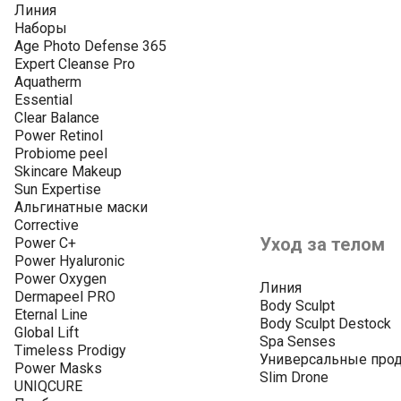
Линия
Наборы
Age Photo Defense 365
Expert Cleanse Pro
Aquatherm
Essential
Clear Balance
Power Retinol
Probiome peel
Skincare Makeup
Sun Expertise
Альгинатные маски
Corrective
Уход за телом
Power C+
Power Hyaluronic
Power Oxygen
Линия
Dermapeel PRO
Body Sculpt
Eternal Line
Body Sculpt Destock
Global Lift
Spa Senses
Timeless Prodigy
Универсальные про
Power Masks
Slim Drone
UNIQCURE