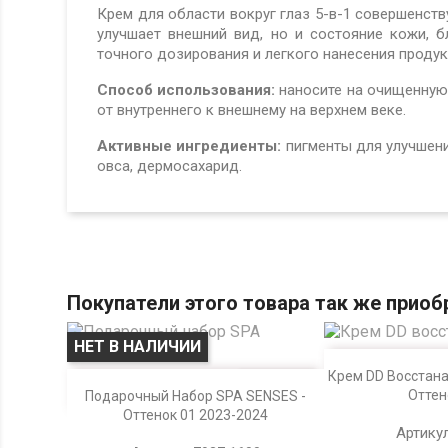
Крем для области вокруг глаз 5-в-1 совершенст
улучшает внешний вид, но и состояние кожи, б
точного дозирования и легкого нанесения продук
Способ использования:
наносите на очищенную
от внутреннего к внеш
нему на верхнем веке.
Активные ингредиенты:
пигменты для улучшен
овса, дермосахарид.
Покупатели этого товара так же приоб
НЕТ В НАЛИЧИИ

Просмо
Крем DD Восстан

Просмотр
Оттено
Подарочный Набор SPA SENSES -
Оттенок 01 2023-2024
Артикул