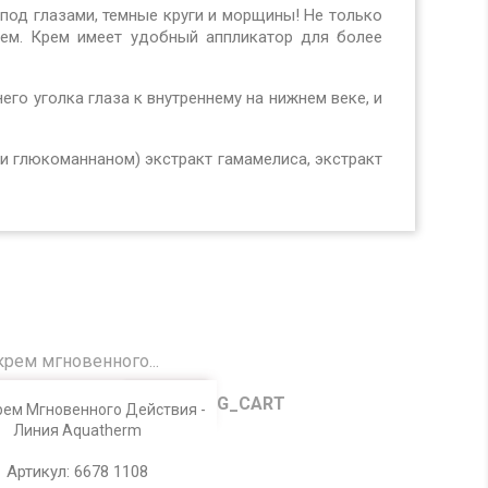
под гла
зами, темные круги и морщины! Не только
ем. Крем имеет удобный аппликатор для более
него уголка
глаза к внутреннему на нижнем веке, и
̆ и глюко
маннаном) экстракт гамамелиса, экстракт
Просмотр
ем Мгновенного Действия -
Линия Aquatherm
Артикул: 6678 1108