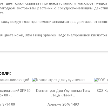
вует цвет
кожи, скрывает признаки усталости, маскирует мешки 
лагодаря экстрактам растений с
сосудосуживающим действи
та.
 кожу вокруг глаз при помощи апплликатора, двигаясь от внеш
ия цвета кожи,
Ultra Filling Spheres TM,(с гиалуроновой кислотои
рели:


тр
Просмотр
авливающий SPF 50,
Концентрат Для Улучшения Тона
SOS-Кр
к 00 -...
Лица - Линия...
: 8714 00
Артикул: 2046 1493