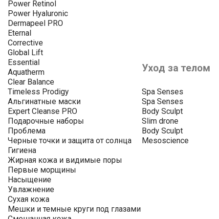
Power Retinol
Power Hyaluronic
Dermapeel PRO
Eternal
Corrective
Global Lift
Essential
Уход за телом
Aquatherm
Clear Balance
Timeless Prodigy
Spa Senses
Альгинатные маски
Spa Senses
Expert Cleanse PRO
Body Sculpt
Подарочные наборы
Slim drone
Проблема
Body Sculpt
Черные точки и защита от солнца
Mesoscience
Гигиена
Жирная кожа и видимые поры
Первые морщины
Насыщение
Увлажнение
Сухая кожа
Мешки и темные круги под глазами
Смешанная кожа