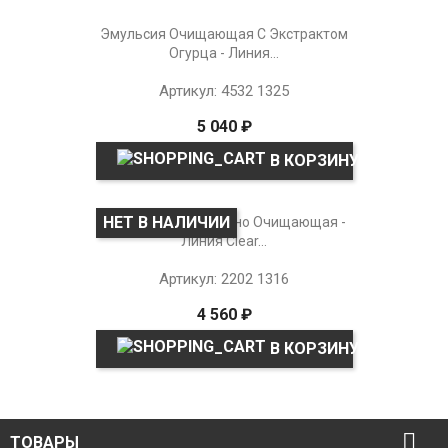
Эмульсия Очищающая С Экстрактом
Огурца - Линия...
Артикул: 4532 1325
5 040 ₽
В КОРЗИНУ
НЕТ В НАЛИЧИИ
Пенка Исключительно Очищающая -
Линия Clear...
Артикул: 2202 1316
4 560 ₽
В КОРЗИНУ

ТОВАРЫ