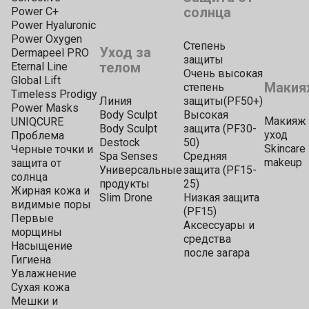
солнца
Power C+
Power Hyaluronic
Power Oxygen
Степень
Уход за
Dermapeel PRO
защиты
телом
Eternal Line
Очень высокая
Global Lift
Макия
степень
Timeless Prodigy
Линия
защиты(PF50+)
Power Masks
Body Sculpt
Высокая
Макияж 
UNIQCURE
Body Sculpt
защита (PF30-
уход
Проблема
Destock
50)
Skincare
Черные точки и
Spa Senses
Средняя
makeup
защита от
Универсальные
защита (PF15-
солнца
продукты
25)
Жирная кожа и
Slim Drone
Низкая защита
видимые поры
(PF15)
Первые
Аксессуары и
морщины
средства
Насыщение
после загара
Гигиена
Увлажнение
Сухая кожа
Мешки и