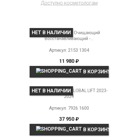
Доступно косметологам
НЕТ В НАЛИЧИИ
Концентрат Геля Очищающий
Восстанавливающий -...
Артикул: 2153 1304
11 980 ₽
В КОРЗИНУ
НЕТ В НАЛИЧИИ
Подарочный Набор GLOBAL LIFT 2023-
2024
Артикул: 7926 1600
37 950 ₽
В КОРЗИНУ