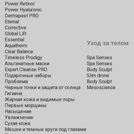
Power Retinol
Power Hyaluronic
Dermapeel PRO
Eternal
Corrective
Global Lift
Essential
Уход за телом
Aquatherm
Clear Balance
Timeless Prodigy
Spa Senses
Альгинатные маски
Spa Senses
Expert Cleanse PRO
Body Sculpt
Подарочные наборы
Slim drone
Проблема
Body Sculpt
Черные точки и защита от солнца
Mesoscience
Гигиена
Жирная кожа и видимые поры
Первые морщины
Насыщение
Увлажнение
Сухая кожа
Мешки и темные круги под глазами