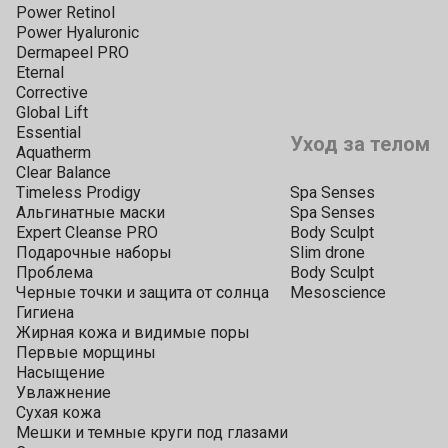
Power Retinol
Power Hyaluronic
Dermapeel PRO
Eternal
Corrective
Global Lift
Essential
Уход за телом
Aquatherm
Clear Balance
Timeless Prodigy
Spa Senses
Альгинатные маски
Spa Senses
Expert Cleanse PRO
Body Sculpt
Подарочные наборы
Slim drone
Проблема
Body Sculpt
Черные точки и защита от солнца
Mesoscience
Гигиена
Жирная кожа и видимые поры
Первые морщины
Насыщение
Увлажнение
Сухая кожа
Мешки и темные круги под глазами