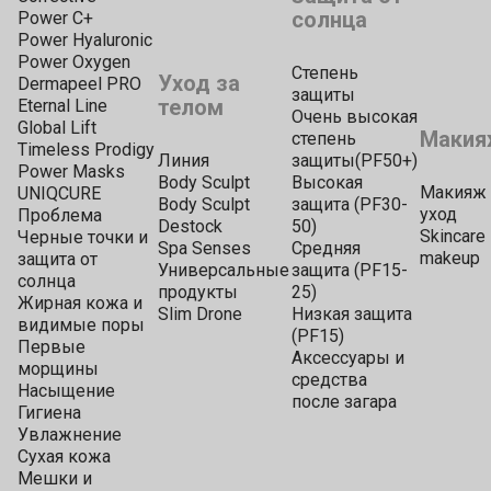
солнца
Power C+
Power Hyaluronic
Power Oxygen
Степень
Уход за
Dermapeel PRO
защиты
телом
Eternal Line
Очень высокая
Global Lift
Макия
степень
Timeless Prodigy
Линия
защиты(PF50+)
Power Masks
Body Sculpt
Высокая
Макияж 
UNIQCURE
Body Sculpt
защита (PF30-
уход
Проблема
Destock
50)
Skincare
Черные точки и
Spa Senses
Средняя
makeup
защита от
Универсальные
защита (PF15-
солнца
продукты
25)
Жирная кожа и
Slim Drone
Низкая защита
видимые поры
(PF15)
Первые
Аксессуары и
морщины
средства
Насыщение
после загара
Гигиена
Увлажнение
Сухая кожа
Мешки и