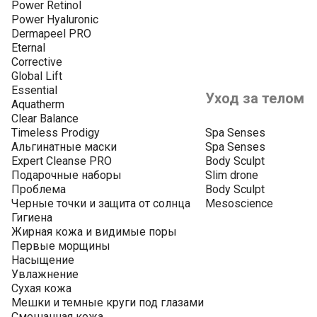
Power Retinol
Power Hyaluronic
Dermapeel PRO
Eternal
Corrective
Global Lift
Essential
Уход за телом
Aquatherm
Clear Balance
Timeless Prodigy
Spa Senses
Альгинатные маски
Spa Senses
Expert Cleanse PRO
Body Sculpt
Подарочные наборы
Slim drone
Проблема
Body Sculpt
Черные точки и защита от солнца
Mesoscience
Гигиена
Жирная кожа и видимые поры
Первые морщины
Насыщение
Увлажнение
Сухая кожа
Мешки и темные круги под глазами
Смешанная кожа