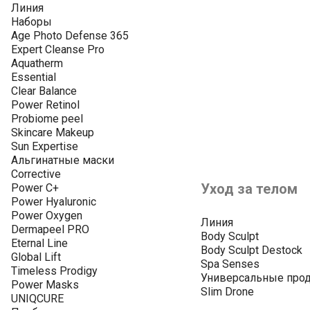
Линия
Наборы
Age Photo Defense 365
Expert Cleanse Pro
Aquatherm
Essential
Clear Balance
Power Retinol
Probiome peel
Skincare Makeup
Sun Expertise
Альгинатные маски
Corrective
Уход за телом
Power C+
Power Hyaluronic
Power Oxygen
Линия
Dermapeel PRO
Body Sculpt
Eternal Line
Body Sculpt Destock
Global Lift
Spa Senses
Timeless Prodigy
Универсальные про
Power Masks
Slim Drone
UNIQCURE