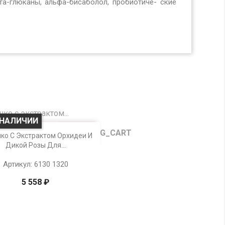
та-глюканы, альфа-бисаболол, пробиотиче- ские
 НАЛИЧИИ
Просмотр
ко С Экстрактом Орхидеи И
Дикой Розы Для...
Артикул: 6130 1320
5 558 ₽