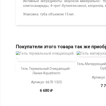
Активные ингредиенты: морской минерально- т
олигосахариды, 4-трет-бутилгексанол, хлорелла, э
Упаковка: туба объемом 15 мл.
Покупатели этого товара так же приоб

Просмо
Гель Матирующий 

Просмотр
Глуб
Гель Термальный Очищающий -
Линия Aquatherm
Артикул:
Артикул: 6670 1325
7 
6 680 ₽