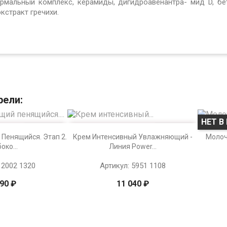
ермальный комплекс, керамиды, дигидроавенантра- мид D, бе
кстракт гречихи.
рели:
НЕТ В


тр
Просмотр
Пенящийся. Этап 2.
Крем Интенсивный Увлажняющий -
Молоч
око...
Линия Power...
 2002 1320
Артикул: 5951 1108
790 ₽
11 040 ₽