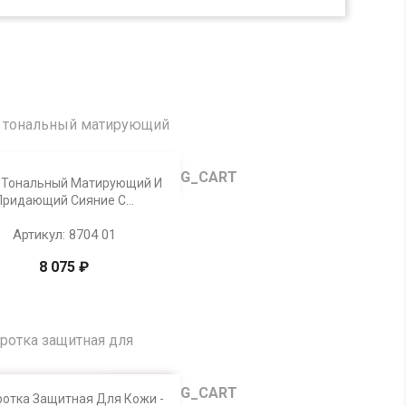
Просмотр
 Тональный Матирующий И
01
Придающий Сияние С...
Артикул: 8704 01
8 075 ₽
Просмотр
отка Защитная Для Кожи -