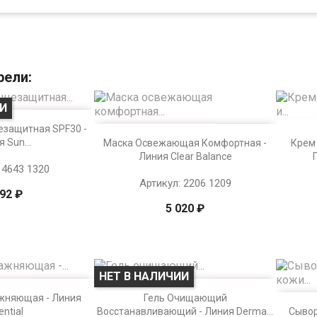
рели:
ИИ
тр
езащитная SPF30 -


Просмотр
 Sun...
Маска Освежающая Комфортная -
Крем
Линия Clear Balance
 4643 1320
Артикул: 2206 1209
792 ₽
5 020 ₽
НЕТ В НАЛИЧИИ

тр
Просмотр
жняющая - Линия
Гель Очищающий

ential
Восстанавливающий - Линия Derma...
Сывор