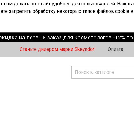
 нам делать этот сайт удобнее для пользователей. Нажав 
ете запретить обработку некоторых типов файлов cookie в
скидка на первый заказ для косметологов -12% п
Станьте дилером марки Skeyndor!
Оплата