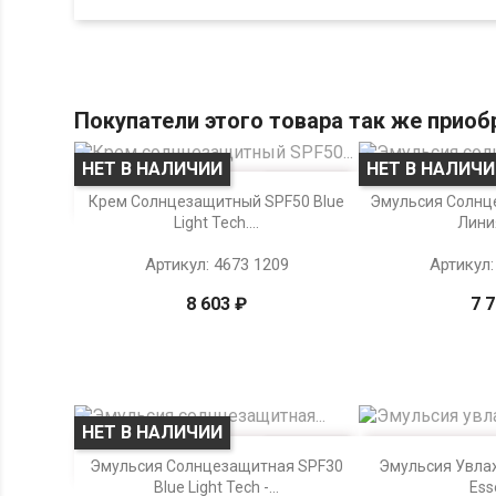
Покупатели этого товара так же приоб
НЕТ В НАЛИЧИИ
НЕТ В НАЛИЧ


Просмотр
Просмо
Крем Солнцезащитный SPF50 Blue
Эмульсия Солнц
Light Tech....
Линия
Артикул: 4673 1209
Артикул:
8 603 ₽
7 
НЕТ В НАЛИЧИИ


Просмотр
Просмо
Эмульсия Солнцезащитная SPF30
Эмульсия Увла
Blue Light Tech -...
Ess