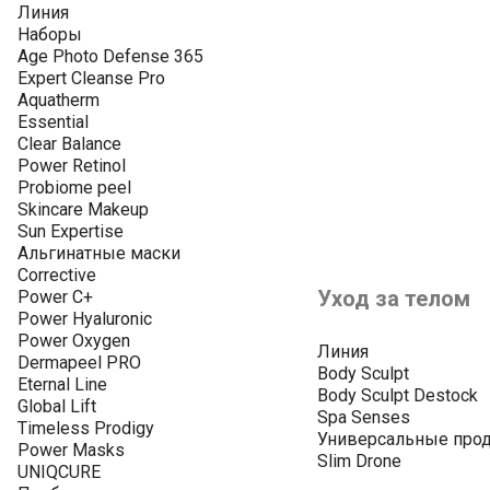
Линия
Наборы
Age Photo Defense 365
Expert Cleanse Pro
Aquatherm
Essential
Clear Balance
Power Retinol
Probiome peel
Skincare Makeup
Sun Expertise
Альгинатные маски
Corrective
Уход за телом
Power C+
Power Hyaluronic
Power Oxygen
Линия
Dermapeel PRO
Body Sculpt
Eternal Line
Body Sculpt Destock
Global Lift
Spa Senses
Timeless Prodigy
Универсальные про
Power Masks
Slim Drone
UNIQCURE