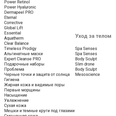
Power Retinol
Power Hyaluronic
Dermapeel PRO
Eternal
Corrective
Global Lift
Essential
Уход за телом
Aquatherm
Clear Balance
Timeless Prodigy
Spa Senses
Альгинатные маски
Spa Senses
Expert Cleanse PRO
Body Sculpt
Подарочные наборы
Slim drone
Проблема
Body Sculpt
Черные точки и защита от солнца
Mesoscience
Гигиена
Жирная кожа и видимые поры
Первые морщины
Насыщение
Увлажнение
Сухая кожа
Мешки и темные круги под глазами
Смешанная кожа