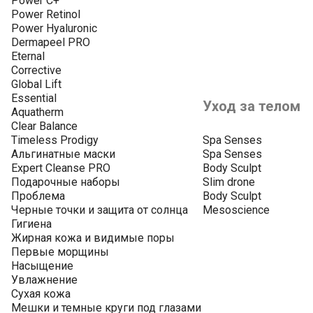
Power C+
Power Retinol
Power Hyaluronic
Dermapeel PRO
Eternal
Corrective
Global Lift
Essential
Уход за телом
Aquatherm
Clear Balance
Timeless Prodigy
Spa Senses
Альгинатные маски
Spa Senses
Expert Cleanse PRO
Body Sculpt
Подарочные наборы
Slim drone
Проблема
Body Sculpt
Черные точки и защита от солнца
Mesoscience
Гигиена
Жирная кожа и видимые поры
Первые морщины
Насыщение
Увлажнение
Сухая кожа
Мешки и темные круги под глазами