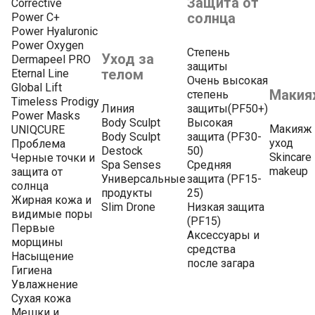
Защита от
Corrective
солнца
Power C+
Power Hyaluronic
Power Oxygen
Степень
Уход за
Dermapeel PRO
защиты
телом
Eternal Line
Очень высокая
Global Lift
Макия
степень
Timeless Prodigy
Линия
защиты(PF50+)
Power Masks
Body Sculpt
Высокая
Макияж 
UNIQCURE
Body Sculpt
защита (PF30-
уход
Проблема
Destock
50)
Skincare
Черные точки и
Spa Senses
Средняя
makeup
защита от
Универсальные
защита (PF15-
солнца
продукты
25)
Жирная кожа и
Slim Drone
Низкая защита
видимые поры
(PF15)
Первые
Аксессуары и
морщины
средства
Насыщение
после загара
Гигиена
Увлажнение
Сухая кожа
Мешки и