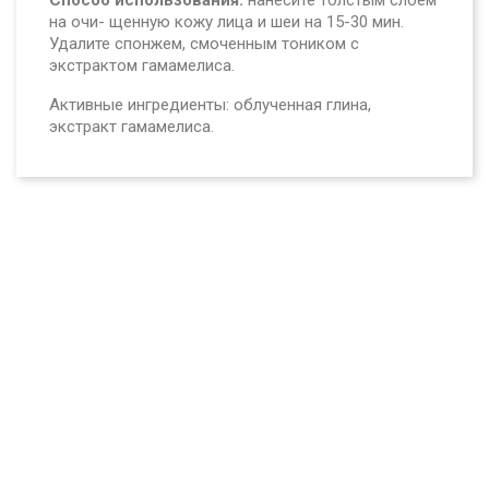
Способ использования:
нанесите толстым слоем
на очи- щенную кожу лица и шеи на 15-30 мин.
Удалите спонжем, смоченным тоником с
экстрактом гамамелиса.
Активные ингредиенты:
облученная глина,
экстракт
гамамелиса.