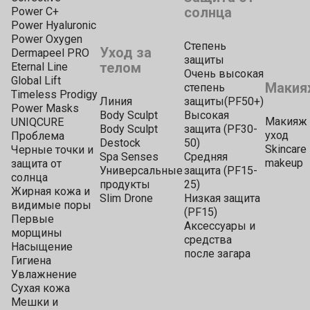
солнца
Power C+
Power Hyaluronic
Power Oxygen
Степень
Уход за
Dermapeel PRO
защиты
телом
Eternal Line
Очень высокая
Global Lift
Макия
степень
Timeless Prodigy
Линия
защиты(PF50+)
Power Masks
Body Sculpt
Высокая
Макияж 
UNIQCURE
Body Sculpt
защита (PF30-
уход
Проблема
Destock
50)
Skincare
Черные точки и
Spa Senses
Средняя
makeup
защита от
Универсальные
защита (PF15-
солнца
продукты
25)
Жирная кожа и
Slim Drone
Низкая защита
видимые поры
(PF15)
Первые
Аксессуары и
морщины
средства
Насыщение
после загара
Гигиена
Увлажнение
Сухая кожа
Мешки и