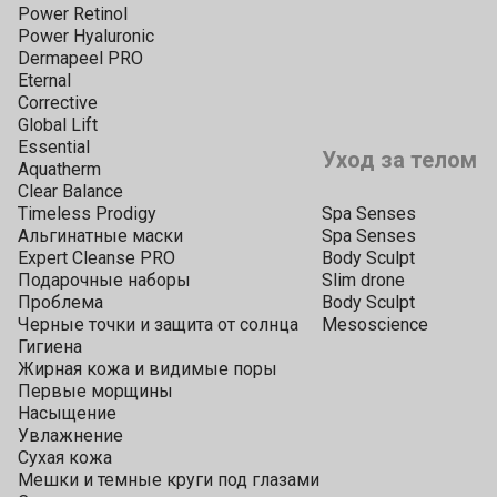
Power Retinol
Power Hyaluronic
Dermapeel PRO
Eternal
Corrective
Global Lift
Essential
Уход за телом
Aquatherm
Clear Balance
Timeless Prodigy
Spa Senses
Альгинатные маски
Spa Senses
Expert Cleanse PRO
Body Sculpt
Подарочные наборы
Slim drone
Проблема
Body Sculpt
Черные точки и защита от солнца
Mesoscience
Гигиена
Жирная кожа и видимые поры
Первые морщины
Насыщение
Увлажнение
Сухая кожа
Мешки и темные круги под глазами