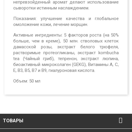
непревзойденный аромат делают использование
сыворотки истинным наслаждением.
Показания:
улучшение качества и глобальное
омоложение
кожи, лечение морщин.
Активные ингредиенты:
5 факторов роста (на 50%
больше, чем в креме), 50 млн. стволовых клеток
дамасской розы,
экстракт белого трюфеля,
растворимые протеогликаны,
экстракт kombucha
tea (Чайный гриб), тепренон, экстракт
люпина,
биоактивный микроколаген (GEKG), Витамины A, C,
E, B3, B5, B7 и B9, гиалуроновая кислота.
Объем:
50 мл

ТОВАРЫ